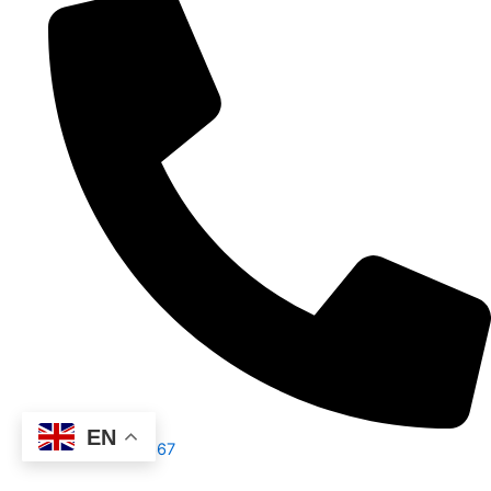
EN
86-13751199667