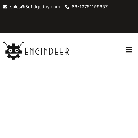
Skip
sales@3dfidgettoy.com
86-13751199667
to
content